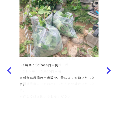
・ごみ袋(大)×3袋：10,000円+税
・ごみ袋(大)×3袋：10,000円+税
・月2,000円～
・月2,000円～
・軽トラ1台分：18,000円+税
・軽トラ1台分：18,000円+税
・半年(6か月)10,000円～
・半年(6か月)10,000円～
・1時間：10,000円＋税
・2トン車：45,000円+税
・2トン車：45,000円+税
※海外転勤などで長期間閉め切ったまま家を空けて
※海外転勤などで長期間閉め切ったまま家を空けて
※料金は現場の平米数や、量により変動いたしま
※別途見積もりをお出ししたうえで確定いたしま
※別途見積もりをお出ししたうえで確定いたしま
しまうと、害虫の発生やハウスダストの蓄積によ
しまうと、害虫の発生やハウスダストの蓄積によ
す。
す。
す。
り、帰宅後思わぬ健康被害を引き起こす可能性もあ
り、帰宅後思わぬ健康被害を引き起こす可能性もあ
※詳しくはお問い合わせください。
※詳しくはお問い合わせください。
ります。
ります。
月1回の風通しやモップがけ作業を代行いたしま
月1回の風通しやモップがけ作業を代行いたしま
す。
す。